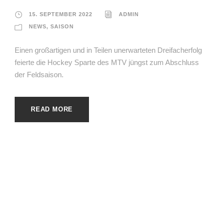
15. SEPTEMBER 2022
ADMIN
NEWS
,
SAISON
Einen großartigen und in Teilen unerwarteten Dreifacherfolg
feierte die Hockey Sparte des MTV jüngst zum Abschluss
der Feldsaison.
READ MORE