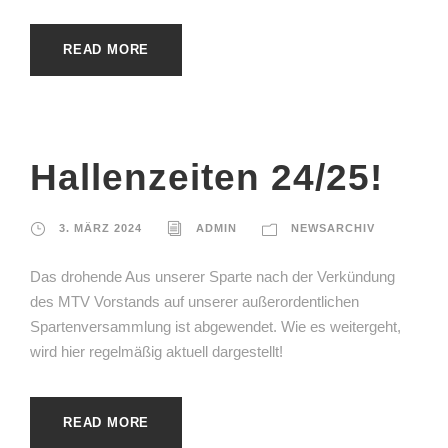
READ MORE
Hallenzeiten 24/25!
3. MÄRZ 2024
ADMIN
NEWSARCHIV
Das drohende Aus unserer Sparte nach der Verkündung
des MTV Vorstands auf unserer außerordentlichen
Spartenversammlung ist abgewendet. Wie es weitergeht,
wird hier regelmäßig aktuell dargestellt!
READ MORE