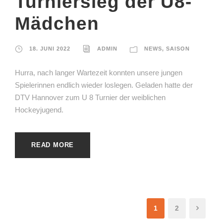
Turniersieg der U8-
Mädchen
18. JUNI 2022
ADMIN
NEWS
,
SAISON
Hurra, nach langer Wartezeit konnten unsere jungen
Spielerinnen endlich wieder loslegen. Geladen hatte der
DTV Hannover zum U 8 Turnier der weiblichen
Hockeyjugend.
READ MORE
1
2