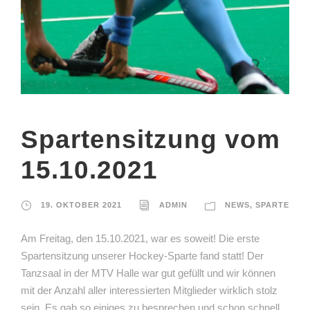
Spartensitzung vom
15.10.2021
19. OKTOBER 2021
ADMIN
NEWS
,
SPARTE
Am Freitag, den 15.10.2021, war es soweit! Die erste
Spartensitzung unserer Hockey-Sparte fand statt! Der
Tanzsaal in der MTV Halle war gut gefüllt und wir können
mit der Anzahl aller interessierten Mitglieder wirklich stolz
sein. Es gab so einiges zu besprechen und schon schnell