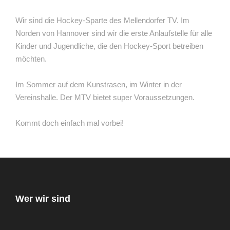
Wir sind die Hockey-Sparte des Mellendorfer TV. Im
Norden von Hannover sind wir die erste Anlaufstelle für alle
Kinder und Jugendliche, die den Hockey-Sport betreiben
möchten.
Im Sommer auf dem Kunstrasen, im Winter in der
Vereinshalle. Der MTV bietet super Voraussetzungen.
Kommt doch einfach mal vorbei!
Wer wir sind