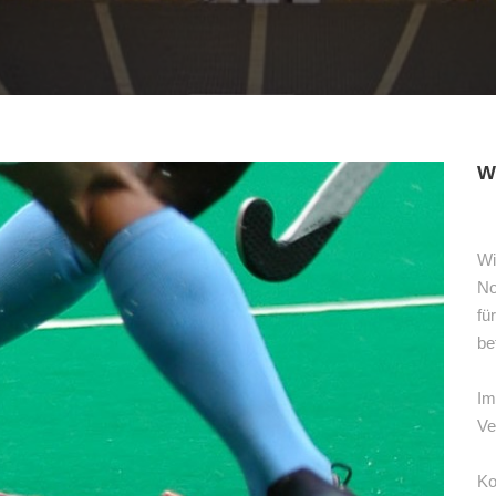
W
Wi
No
fü
be
Im
Ve
Ko