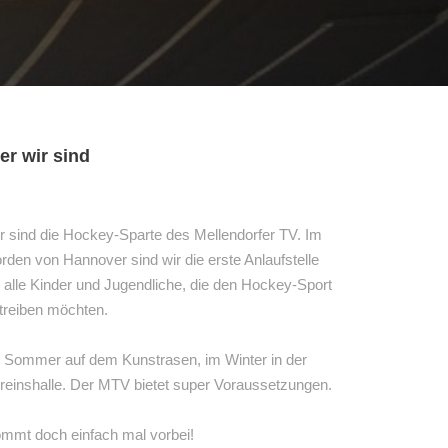
er wir sind
r sind die Hockey-Sparte des Mellendorfer TV. Im
rden von Hannover sind wir die erste Anlaufstelle
r alle Kinder und Jugendliche, die den Hockey-Sport
treiben möchten.
 Sommer auf dem Kunstrasen, im Winter in der
reinshalle. Der MTV bietet super Voraussetzungen.
mmt doch einfach mal vorbei!